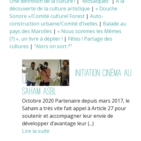
Une définition de la culture !
|
"Mosaïques"
|
A la
découverte de la culture artistique
|
« Douche
Sonore »/Comité culturel Forest
|
Auto-
construction urbaine/Comité d’Ixelles
|
Balade au
pays des Marolles
|
« Nous sommes les Mêmes
(?) », un livre à déplier !
|
Fêtes ! Partage des
cultures
|
"Alors on sort ?"
Initiation cinéma au
Saham asbl
Octobre 2020 Partenaire depuis mars 2017, le
Saham a très vite fait appel à Article 27 pour
soutenir et accompagner leur envie de
développer d’avantage leur (...)
Lire la suite