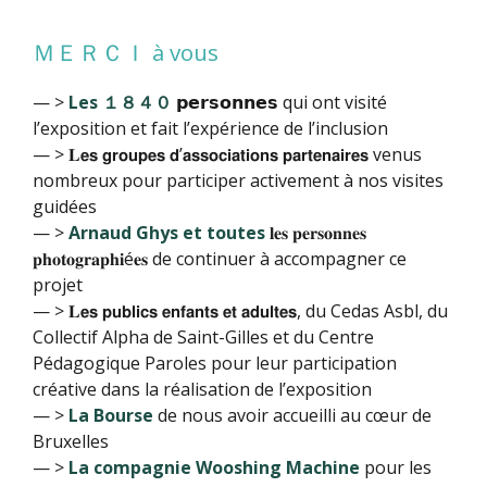
ＭＥＲＣＩ à vous
— >
Les １８４０
𝗽𝗲𝗿𝘀𝗼𝗻𝗻𝗲𝘀 qui ont visité
l’exposition et fait l’expérience de l’inclusion
— > 𝐋𝗲𝘀 𝗴𝗿𝗼𝘂𝗽𝗲𝘀 𝗱’𝗮𝘀𝘀𝗼𝗰𝗶𝗮𝘁𝗶𝗼𝗻𝘀 𝗽𝗮𝗿𝘁𝗲𝗻𝗮𝗶𝗿𝗲𝘀 venus
nombreux pour participer activement à nos visites
guidées
— >
Arnaud Ghys et toutes
𝐥𝐞𝐬 𝐩𝐞𝐫𝐬𝐨𝐧𝐧𝐞𝐬
𝐩𝐡𝐨𝐭𝐨𝐠𝐫𝐚𝐩𝐡𝐢é𝐞𝐬 de continuer à accompagner ce
projet
— > 𝐋𝗲𝘀 𝗽𝘂𝗯𝗹𝗶𝗰𝘀 𝗲𝗻𝗳𝗮𝗻𝘁𝘀 𝗲𝘁 𝗮𝗱𝘂𝗹𝘁𝗲𝘀, du Cedas Asbl, du
Collectif Alpha de Saint-Gilles et du Centre
Pédagogique Paroles pour leur participation
créative dans la réalisation de l’exposition
— >
La Bourse
de nous avoir accueilli au cœur de
Bruxelles
— >
La compagnie Wooshing Machine
pour les