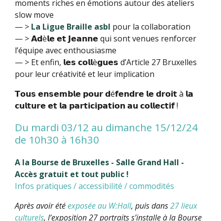
moments riches en émotions autour des ateliers
slow move
— >
La Ligue Braille asbl
pour la collaboration
— > 𝗔𝗱è𝗹𝗲 𝗲𝘁 𝗝𝗲𝗮𝗻𝗻𝗲 qui sont venues renforcer
l’équipe avec enthousiasme
— > Et enfin, 𝗹𝗲𝘀 𝗰𝗼𝗹𝗹è𝗴𝘂𝗲𝘀 d’Article 27 Bruxelles
pour leur créativité et leur implication
𝗧𝗼𝘂𝘀 𝗲𝗻𝘀𝗲𝗺𝗯𝗹𝗲 𝗽𝗼𝘂𝗿 𝗱é𝗳𝗲𝗻𝗱𝗿𝗲 𝗹𝗲 𝗱𝗿𝗼𝗶𝘁 à 𝗹𝗮
𝗰𝘂𝗹𝘁𝘂𝗿𝗲 𝗲𝘁 𝗹𝗮 𝗽𝗮𝗿𝘁𝗶𝗰𝗶𝗽𝗮𝘁𝗶𝗼𝗻 𝗮𝘂 𝗰𝗼𝗹𝗹𝗲𝗰𝘁𝗶𝗳 !
Du mardi 03/12 au dimanche 15/12/24
de 10h30 à 16h30
A la Bourse de Bruxelles - Salle Grand Hall -
Accès gratuit et tout public !
Infos pratiques / accessibilité / commodités
Après avoir été
exposée au W:Hall
, puis dans
27 lieux
culturels
, l’exposition 27 portraits s’installe à la Bourse