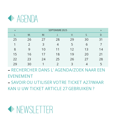
Agenda
«
SEPTEMBRE 2025
»
L.
M.
M.
J.
V.
S.
D.
25
26
27
28
29
30
31
1
2
3
4
5
6
7
8
9
10
11
12
13
14
15
16
17
18
19
20
21
22
23
24
25
26
27
28
29
30
1
2
3
4
5
–
RECHERCHER DANS L’ AGENDA/ZOEK NAAR EEN
EVENEMENT
–
SAVOIR OU UTILISER VOTRE TICKET A27/WAAR
KAN U UW TICKET ARTICLE 27 GEBRUIKEN ?
Newsletter