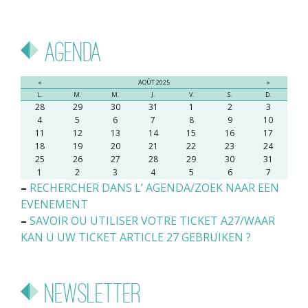
Agenda
«
AOÛT 2025
»
L.
M.
M.
J.
V.
S.
D.
28
29
30
31
1
2
3
4
5
6
7
8
9
10
11
12
13
14
15
16
17
18
19
20
21
22
23
24
25
26
27
28
29
30
31
1
2
3
4
5
6
7
–
RECHERCHER DANS L’ AGENDA/ZOEK NAAR EEN
EVENEMENT
–
SAVOIR OU UTILISER VOTRE TICKET A27/WAAR
KAN U UW TICKET ARTICLE 27 GEBRUIKEN ?
Newsletter