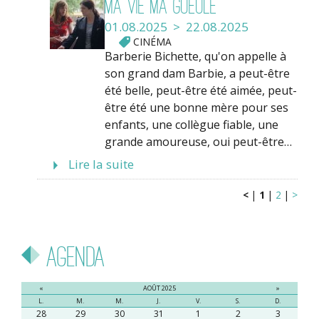
Ma vie ma gueule
01.08.2025 > 22.08.2025
CINÉMA
Barberie Bichette, qu'on appelle à
son grand dam Barbie, a peut-être
été belle, peut-être été aimée, peut-
être été une bonne mère pour ses
enfants, une collègue fiable, une
grande amoureuse, oui peut-être…
Lire la suite
<
|
1
|
2
|
>
Agenda
«
AOÛT 2025
»
L.
M.
M.
J.
V.
S.
D.
28
29
30
31
1
2
3