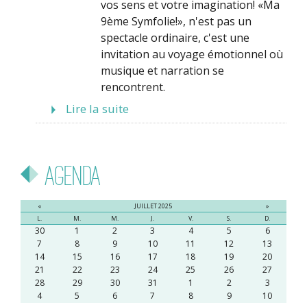
vos sens et votre imagination! «Ma
9ème Symfolie!», n'est pas un
spectacle ordinaire, c'est une
invitation au voyage émotionnel où
musique et narration se
rencontrent.
Lire la suite
Agenda
«
JUILLET 2025
»
L.
M.
M.
J.
V.
S.
D.
30
1
2
3
4
5
6
7
8
9
10
11
12
13
14
15
16
17
18
19
20
21
22
23
24
25
26
27
28
29
30
31
1
2
3
4
5
6
7
8
9
10