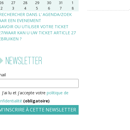
26
27
28
29
30
31
1
2
3
4
5
6
7
8
RECHERCHER DANS L’ AGENDA/ZOEK
AAR EEN EVENEMENT
SAVOIR OU UTILISER VOTRE TICKET
27/WAAR KAN U UW TICKET ARTICLE 27
EBRUIKEN ?
Newsletter
ail
J'ai lu et j'accepte votre
politique de
nfidentialité
(obligatoire)