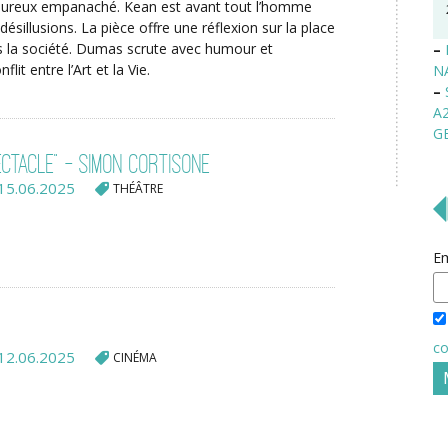
oureux empanaché. Kean est avant tout l’homme
désillusions. La pièce offre une réflexion sur la place
s la société. Dumas scrute avec humour et
–
lit entre l’Art et la Vie.
N
–
A
G
ectacle" - Simon Cortisone
15.06.2025
THÉÂTRE
Em
co
12.06.2025
CINÉMA