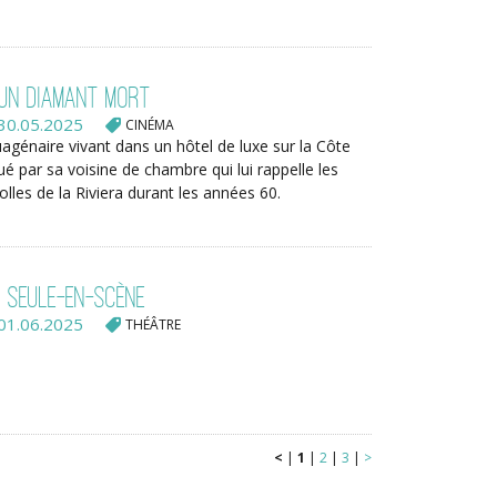
 un Diamant Mort
30.05.2025
CINÉMA
agénaire vivant dans un hôtel de luxe sur la Côte
gué par sa voisine de chambre qui lui rappelle les
olles de la Riviera durant les années 60.
 Seule-en-Scène
01.06.2025
THÉÂTRE
<
|
1
|
2
|
3
|
>