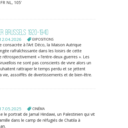
FR NL, 105'
er Brussels 1920-1940
12.04.2026
EXPOSITIONS
e consacrée à l’Art Déco, la Maison Autrique
gée rafraîchissante dans les loisirs de cette
 rétrospectivement « l’entre-deux-guerres ». Les
Bruxellois ne sont pas conscients de vivre alors un
ouhaitent rattraper le temps perdu et se jettent
a vie, assoiffés de divertissements et de bien-être.
17.05.2025
CINÉMA
e le portrait de Jamal Hindawi, un Palestinien qui vit
famille dans le camp de réfugiés de Chatila à
ban.