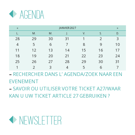
Agenda
«
JANVIER 2027
»
L.
M.
M.
J.
V.
S.
D.
28
29
30
31
1
2
3
4
5
6
7
8
9
10
11
12
13
14
15
16
17
18
19
20
21
22
23
24
25
26
27
28
29
30
31
1
2
3
4
5
6
7
–
RECHERCHER DANS L’ AGENDA/ZOEK NAAR EEN
EVENEMENT
–
SAVOIR OU UTILISER VOTRE TICKET A27/WAAR
KAN U UW TICKET ARTICLE 27 GEBRUIKEN ?
Newsletter