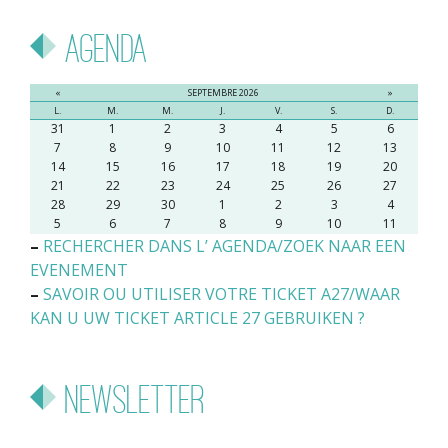
Agenda
«
SEPTEMBRE 2026
»
L.
M.
M.
J.
V.
S.
D.
31
1
2
3
4
5
6
7
8
9
10
11
12
13
14
15
16
17
18
19
20
21
22
23
24
25
26
27
28
29
30
1
2
3
4
5
6
7
8
9
10
11
–
RECHERCHER DANS L’ AGENDA/ZOEK NAAR EEN
EVENEMENT
–
SAVOIR OU UTILISER VOTRE TICKET A27/WAAR
KAN U UW TICKET ARTICLE 27 GEBRUIKEN ?
Newsletter