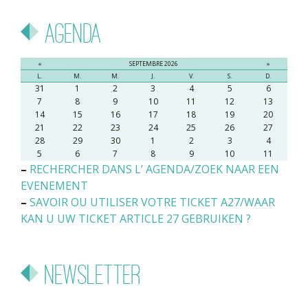
Agenda
«
SEPTEMBRE 2026
»
L.
M.
M.
J.
V.
S.
D.
31
1
2
3
4
5
6
7
8
9
10
11
12
13
14
15
16
17
18
19
20
21
22
23
24
25
26
27
28
29
30
1
2
3
4
5
6
7
8
9
10
11
–
RECHERCHER DANS L’ AGENDA/ZOEK NAAR EEN
EVENEMENT
–
SAVOIR OU UTILISER VOTRE TICKET A27/WAAR
KAN U UW TICKET ARTICLE 27 GEBRUIKEN ?
Newsletter