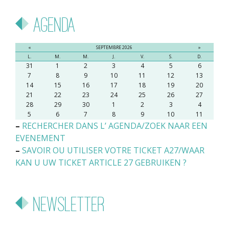
Agenda
«
SEPTEMBRE 2026
»
L.
M.
M.
J.
V.
S.
D.
31
1
2
3
4
5
6
7
8
9
10
11
12
13
14
15
16
17
18
19
20
21
22
23
24
25
26
27
28
29
30
1
2
3
4
5
6
7
8
9
10
11
–
RECHERCHER DANS L’ AGENDA/ZOEK NAAR EEN
EVENEMENT
–
SAVOIR OU UTILISER VOTRE TICKET A27/WAAR
KAN U UW TICKET ARTICLE 27 GEBRUIKEN ?
Newsletter