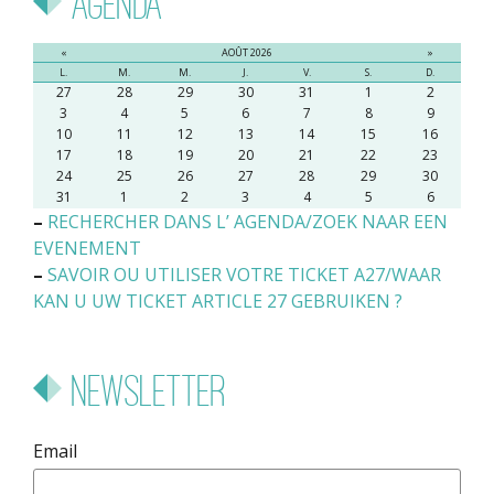
Agenda
«
AOÛT 2026
»
L.
M.
M.
J.
V.
S.
D.
27
28
29
30
31
1
2
3
4
5
6
7
8
9
10
11
12
13
14
15
16
17
18
19
20
21
22
23
24
25
26
27
28
29
30
31
1
2
3
4
5
6
–
RECHERCHER DANS L’ AGENDA/ZOEK NAAR EEN
EVENEMENT
–
SAVOIR OU UTILISER VOTRE TICKET A27/WAAR
KAN U UW TICKET ARTICLE 27 GEBRUIKEN ?
Newsletter
Email