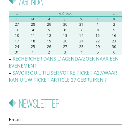
Agenda
«
AOÛT 2026
»
L.
M.
M.
J.
V.
S.
D.
27
28
29
30
31
1
2
3
4
5
6
7
8
9
10
11
12
13
14
15
16
17
18
19
20
21
22
23
24
25
26
27
28
29
30
31
1
2
3
4
5
6
–
RECHERCHER DANS L’ AGENDA/ZOEK NAAR EEN
EVENEMENT
–
SAVOIR OU UTILISER VOTRE TICKET A27/WAAR
KAN U UW TICKET ARTICLE 27 GEBRUIKEN ?
Newsletter
Email