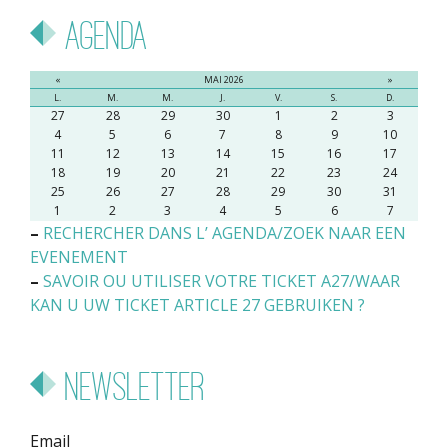
Agenda
«
MAI 2026
»
L.
M.
M.
J.
V.
S.
D.
27
28
29
30
1
2
3
4
5
6
7
8
9
10
11
12
13
14
15
16
17
18
19
20
21
22
23
24
25
26
27
28
29
30
31
1
2
3
4
5
6
7
–
RECHERCHER DANS L’ AGENDA/ZOEK NAAR EEN
EVENEMENT
–
SAVOIR OU UTILISER VOTRE TICKET A27/WAAR
KAN U UW TICKET ARTICLE 27 GEBRUIKEN ?
Newsletter
Email