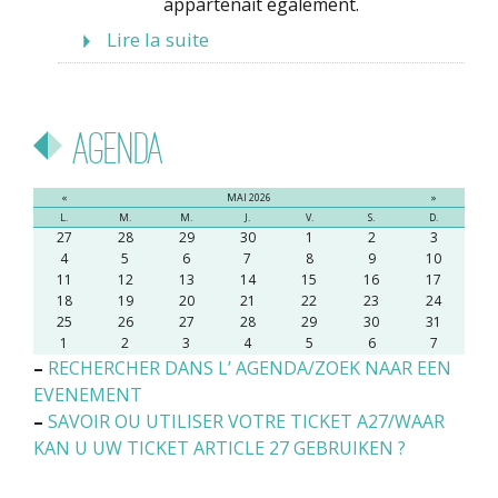
appartenait également.
Lire la suite
Agenda
«
MAI 2026
»
L.
M.
M.
J.
V.
S.
D.
27
28
29
30
1
2
3
4
5
6
7
8
9
10
11
12
13
14
15
16
17
18
19
20
21
22
23
24
25
26
27
28
29
30
31
1
2
3
4
5
6
7
–
RECHERCHER DANS L’ AGENDA/ZOEK NAAR EEN
EVENEMENT
–
SAVOIR OU UTILISER VOTRE TICKET A27/WAAR
KAN U UW TICKET ARTICLE 27 GEBRUIKEN ?