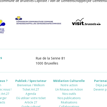
commune de Bruxelles-Capitale / van de Gemeenschappelijke Gemeensc
es
Rue de la Senne 81
1000 Bruxelles
ous ?
Publiek / Spectateur
Médiation Culturelle
Partenai
n
Bienvenue / Welkom
Notre action
Déjà par
ec nous !
Ticket Art.27
Un Réseau en Action
Devenir p
 Art.27
Agenda
Nos outils
arger
Où utiliser votre ticket
Nos publications
acts
Article 27
Réalisations
Guide culturel
Collaborations