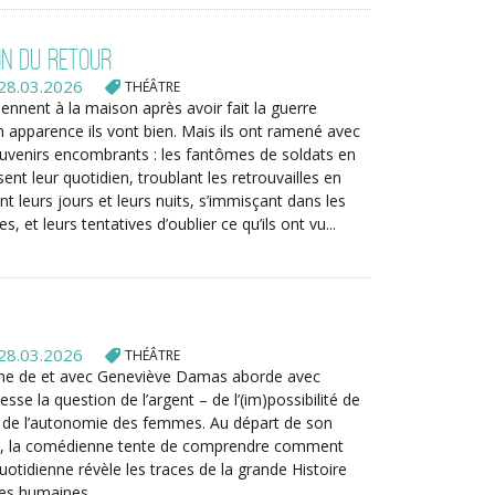
in du retour
28.03.2026
THÉÂTRE
ennent à la maison après avoir fait la guerre
n apparence ils vont bien. Mais ils ont ramené avec
uvenirs encombrants : les fantômes de soldats en
ent leur quotidien, troublant les retrouvailles en
nt leurs jours et leurs nuits, s’immisçant dans les
 et leurs tentatives d’oublier ce qu’ils ont vu...
28.03.2026
THÉÂTRE
ène de et avec Geneviève Damas aborde avec
sse la question de l’argent – de l’(im)possibilité de
t de l’autonomie des femmes. Au départ de son
ale, la comédienne tente de comprendre comment
uotidienne révèle les traces de la grande Histoire
ées humaines.