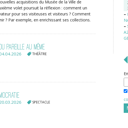
uvelles acquisitions du Musée de la Ville de
uxième volet poursuit la réflexion : comment un
ateur pour ses visiteuses et visiteurs ? Comment
–
enir ? Par exemple, en enrichissant ses collections.
N
–
A
G
ou pareille au même
04.04.2026
THÉÂTRE
Em
émocratie
co
20.03.2026
SPECTACLE