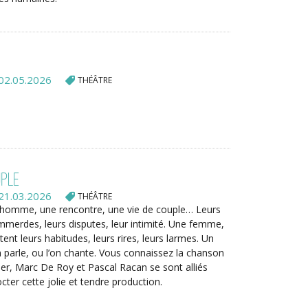
02.05.2026
THÉÂTRE
uple
21.03.2026
THÉÂTRE
homme, une rencontre, une vie de couple… Leurs
mmerdes, leurs disputes, leur intimité. Une femme,
t leurs habitudes, leurs rires, leurs larmes. Un
n parle, ou l’on chante. Vous connaissez la chanson
ier, Marc De Roy et Pascal Racan se sont alliés
ter cette jolie et tendre production.