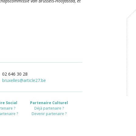
hapscommissie van Brussels-Hoofdstad, et
02 646 30 28
bruxelles
@
article27.be
re Social
Partenaire Culturel
tenaire ?
Déjà partenaire ?
artenaire ?
Devenir partenaire ?