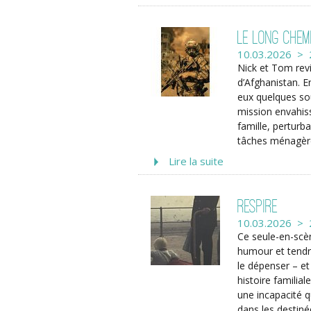
Le Long Chem
10.03.2026 > 
Nick et Tom revi
d’Afghanistan. E
eux quelques so
mission envahiss
famille, perturba
tâches ménagères,
Lire la suite
Respire
10.03.2026 > 
Ce seule-en-sc
humour et tendre
le dépenser – e
histoire famili
une incapacité q
dans les destin