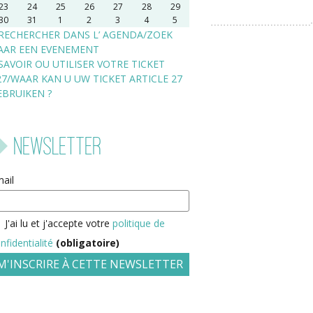
23
24
25
26
27
28
29
30
31
1
2
3
4
5
RECHERCHER DANS L’ AGENDA/ZOEK
AAR EEN EVENEMENT
SAVOIR OU UTILISER VOTRE TICKET
27/WAAR KAN U UW TICKET ARTICLE 27
EBRUIKEN ?
Newsletter
ail
J'ai lu et j'accepte votre
politique de
nfidentialité
(obligatoire)