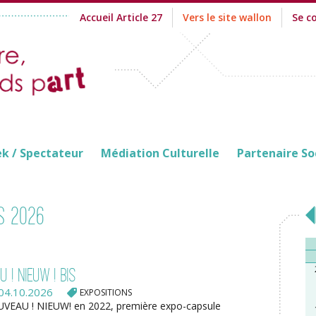
Accueil Article 27
Vers le site wallon
Se c
ek / Spectateur
Médiation Culturelle
Partenaire So
s 2026
 ! NIEUW ! bis
04.10.2026
EXPOSITIONS
VEAU ! NIEUW! en 2022, première expo-capsule