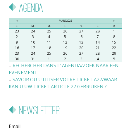
Agenda
«
MARS 2026
»
L.
M.
M.
J.
V.
S.
D.
23
24
25
26
27
28
1
2
3
4
5
6
7
8
9
10
11
12
13
14
15
16
17
18
19
20
21
22
23
24
25
26
27
28
29
30
31
1
2
3
4
5
–
RECHERCHER DANS L’ AGENDA/ZOEK NAAR EEN
EVENEMENT
–
SAVOIR OU UTILISER VOTRE TICKET A27/WAAR
KAN U UW TICKET ARTICLE 27 GEBRUIKEN ?
Newsletter
Email