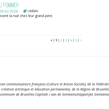
u pommier
26.02.2026
CINÉMA
ssent la nuit chez leur grand-père.
<
|
1
|
2
|
3
|
4
|
5
|
>
ion communautaire française (Culture et Action Sociale), de la Fédérat
la création artistique et éducation permanente), de la Région de Bruxelle
commune de Bruxelles-Capitale / van de Gemeenschappelijke Gemeensc