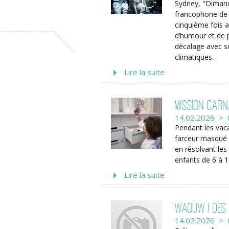
Sydney, "Dimanch
francophone de c
cinquième fois a
d’humour et de p
décalage avec s
climatiques.
Lire la suite
Mission Carn
14.02.2026 > 
Pendant les vaca
farceur masqué a
en résolvant les
enfants de 6 à 1
Lire la suite
Waouw ! des 
14.02.2026 > 