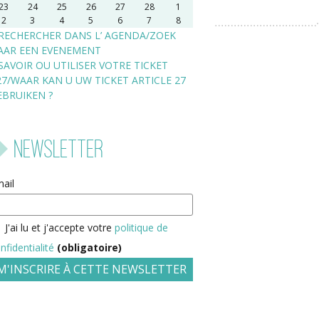
23
24
25
26
27
28
1
2
3
4
5
6
7
8
RECHERCHER DANS L’ AGENDA/ZOEK
AAR EEN EVENEMENT
SAVOIR OU UTILISER VOTRE TICKET
27/WAAR KAN U UW TICKET ARTICLE 27
EBRUIKEN ?
Newsletter
ail
J'ai lu et j'accepte votre
politique de
nfidentialité
(obligatoire)