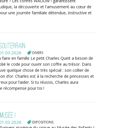
nture ? Les coffres WAOUW ! garantissent
 ludique, la découverte et l'amusement au cœur de
 pour une journée familiale détendue, instructive et
 souterrain
01.03.2026
DIVERS
à faire en famille Le petit Charles Quint a besoin de
ublié le code pour ouvrir son coffre au trésor. Dans
ouve quelque chose de très spécial : son collier de
son d’or. Charles est à la recherche de princesses et
eux pour l’aider. Si tu réussis, Charles aura
e récompense pour toi !
Musée !
01.03.2026
EXPOSITIONS
l’univers magique du cirque au Musée des Enfants !