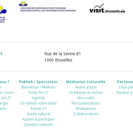
es
Rue de la Senne 81
1000 Bruxelles
ous ?
Publiek / Spectateur
Médiation Culturelle
Partenai
n
Bienvenue / Welkom
Notre action
Déjà par
ec nous !
Ticket Art.27
Un Réseau en Action
Devenir p
 Art.27
Agenda
Nos outils
arger
Où utiliser votre ticket
Nos publications
acts
Article 27
Réalisations
Guide culturel
Collaborations
Appels à participer
Comités culturels