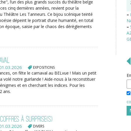
e", l’un des plus grands succès du théâtre belge
es cinq dernières années, revient pour la
u Théâtre Les Tanneurs. Ce bijou scénique teinté
–
oésie dépeint le portrait d’une humanité, en total
N
on époque, saisie par le chaos des dérèglements
–
A
G
aval
01.03.2026
EXPOSITIONS
nces, on fête le carnaval au BELvue ! Mais un petit
Em
 volé notre guirlande ! Aide-nous à la reconstituer
 énigmes et en cherchant les indices. Pour les
2 ans.
co
coffres à surprise(s)
01.03.2026
DIVERS