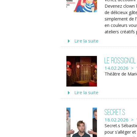
Devenez clown le
de délicieux gât
simplement de l’
en couleurs vous
ateliers créatifs
Lire la suite
Le Rossignol
14.02.2026 > 
Théâtre de Mario
Lire la suite
Secret.s
18.02.2026 > 
Secret.s Sébasti
pour s’alléger e