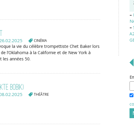
–
N
–
st
A
G
26.02.2025
CINÉMA
voque la vie du célèbre trompettiste Chet Baker lors
de l’Oklahoma à la Californie et de New York à
t les années 50.
Em
kte bobik)
08.02.2025
THÉÂTRE
co