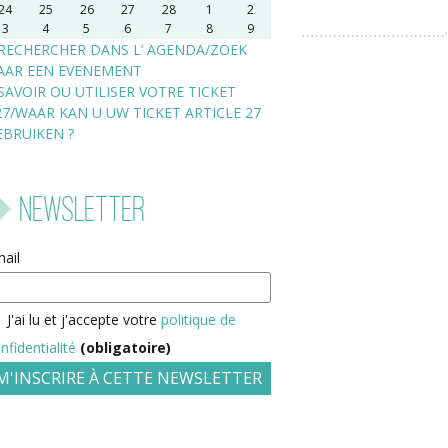
24
25
26
27
28
1
2
3
4
5
6
7
8
9
RECHERCHER DANS L’ AGENDA/ZOEK
AAR EEN EVENEMENT
SAVOIR OU UTILISER VOTRE TICKET
27/WAAR KAN U UW TICKET ARTICLE 27
EBRUIKEN ?
Newsletter
ail
J'ai lu et j'accepte votre
politique de
nfidentialité
(obligatoire)