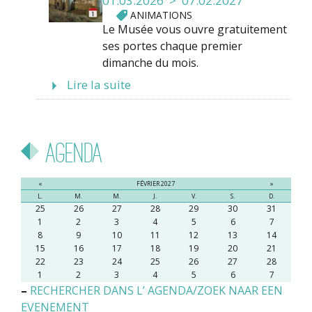
01.03.2026 > 07.02.2027
ANIMATIONS
Le Musée vous ouvre gratuitement
ses portes chaque premier
dimanche du mois.
Lire la suite
Agenda
«
FÉVRIER 2027
»
L.
M.
M.
J.
V.
S.
D.
25
26
27
28
29
30
31
1
2
3
4
5
6
7
8
9
10
11
12
13
14
15
16
17
18
19
20
21
22
23
24
25
26
27
28
1
2
3
4
5
6
7
–
RECHERCHER DANS L’ AGENDA/ZOEK NAAR EEN
EVENEMENT