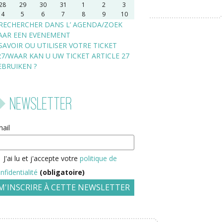
28
29
30
31
1
2
3
4
5
6
7
8
9
10
RECHERCHER DANS L’ AGENDA/ZOEK
AAR EEN EVENEMENT
SAVOIR OU UTILISER VOTRE TICKET
27/WAAR KAN U UW TICKET ARTICLE 27
EBRUIKEN ?
Newsletter
ail
J'ai lu et j'accepte votre
politique de
nfidentialité
(obligatoire)