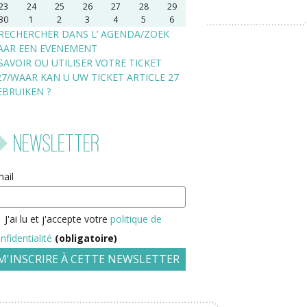
23
24
25
26
27
28
29
30
1
2
3
4
5
6
RECHERCHER DANS L’ AGENDA/ZOEK
AAR EEN EVENEMENT
SAVOIR OU UTILISER VOTRE TICKET
27/WAAR KAN U UW TICKET ARTICLE 27
EBRUIKEN ?
Newsletter
ail
J'ai lu et j'accepte votre
politique de
nfidentialité
(obligatoire)