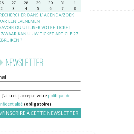
26
27
28
29
30
31
1
2
3
4
5
6
7
8
RECHERCHER DANS L’ AGENDA/ZOEK
AAR EEN EVENEMENT
SAVOIR OU UTILISER VOTRE TICKET
27/WAAR KAN U UW TICKET ARTICLE 27
EBRUIKEN ?
Newsletter
ail
J'ai lu et j'accepte votre
politique de
nfidentialité
(obligatoire)