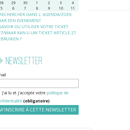
28
29
30
1
2
3
4
5
6
7
8
9
10
11
RECHERCHER DANS L’ AGENDA/ZOEK
AAR EEN EVENEMENT
SAVOIR OU UTILISER VOTRE TICKET
27/WAAR KAN U UW TICKET ARTICLE 27
EBRUIKEN ?
Newsletter
ail
J'ai lu et j'accepte votre
politique de
nfidentialité
(obligatoire)