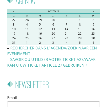
Agenda
«
AOÛT 2026
»
L.
M.
M.
J.
V.
S.
D.
27
28
29
30
31
1
2
3
4
5
6
7
8
9
10
11
12
13
14
15
16
17
18
19
20
21
22
23
24
25
26
27
28
29
30
31
1
2
3
4
5
6
–
RECHERCHER DANS L’ AGENDA/ZOEK NAAR EEN
EVENEMENT
–
SAVOIR OU UTILISER VOTRE TICKET A27/WAAR
KAN U UW TICKET ARTICLE 27 GEBRUIKEN ?
Newsletter
Email