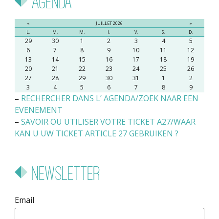
Agenda
«
JUILLET 2026
»
L.
M.
M.
J.
V.
S.
D.
29
30
1
2
3
4
5
6
7
8
9
10
11
12
13
14
15
16
17
18
19
20
21
22
23
24
25
26
27
28
29
30
31
1
2
3
4
5
6
7
8
9
–
RECHERCHER DANS L’ AGENDA/ZOEK NAAR EEN
EVENEMENT
–
SAVOIR OU UTILISER VOTRE TICKET A27/WAAR
KAN U UW TICKET ARTICLE 27 GEBRUIKEN ?
Newsletter
Email