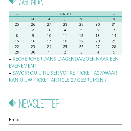
Agenda
«
JUIN 2026
»
L.
M.
M.
J.
V.
S.
D.
25
26
27
28
29
30
31
1
2
3
4
5
6
7
8
9
10
11
12
13
14
15
16
17
18
19
20
21
22
23
24
25
26
27
28
29
30
1
2
3
4
5
–
RECHERCHER DANS L’ AGENDA/ZOEK NAAR EEN
EVENEMENT
–
SAVOIR OU UTILISER VOTRE TICKET A27/WAAR
KAN U UW TICKET ARTICLE 27 GEBRUIKEN ?
Newsletter
Email