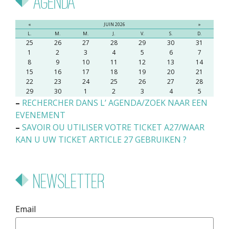
Agenda
«
JUIN 2026
»
L.
M.
M.
J.
V.
S.
D.
25
26
27
28
29
30
31
1
2
3
4
5
6
7
8
9
10
11
12
13
14
15
16
17
18
19
20
21
22
23
24
25
26
27
28
29
30
1
2
3
4
5
–
RECHERCHER DANS L’ AGENDA/ZOEK NAAR EEN
EVENEMENT
–
SAVOIR OU UTILISER VOTRE TICKET A27/WAAR
KAN U UW TICKET ARTICLE 27 GEBRUIKEN ?
Newsletter
Email