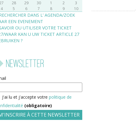
27
28
29
30
1
2
3
4
5
6
7
8
9
10
RECHERCHER DANS L’ AGENDA/ZOEK
AAR EEN EVENEMENT
SAVOIR OU UTILISER VOTRE TICKET
27/WAAR KAN U UW TICKET ARTICLE 27
EBRUIKEN ?
Newsletter
ail
J'ai lu et j'accepte votre
politique de
nfidentialité
(obligatoire)