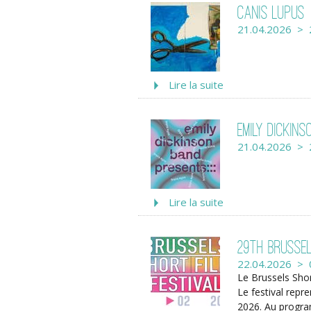
Canis Lupus
21.04.2026 > 
Lire la suite
Emily Dickins
21.04.2026 > 
Lire la suite
29th Brussel
22.04.2026 > 
Le Brussels Shor
Le festival repr
2026. Au program