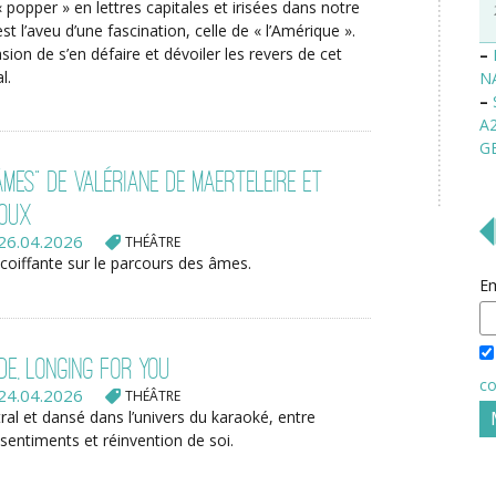
« popper » en lettres capitales et irisées dans notre
est l’aveu d’une fascination, celle de « l’Amérique ».
asion de s’en défaire et dévoiler les revers de cet
–
l.
N
–
A
G
Âmes" de Valériane De Maerteleire et
roux
26.04.2026
THÉÂTRE
oiffante sur le parcours des âmes.
Em
de, longing for you
co
24.04.2026
THÉÂTRE
al et dansé dans l’univers du karaoké, entre
sentiments et réinvention de soi.