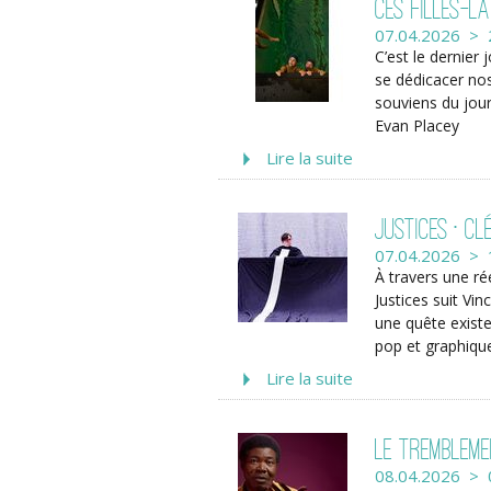
Ces Filles-là
07.04.2026 > 
C’est le dernier
se dédicacer nos
souviens du jour
Evan Placey
Lire la suite
Justices • C
07.04.2026 > 
À travers une ré
Justices suit Vi
une quête existen
pop et graphiqu
Lire la suite
Le tremblem
08.04.2026 > 