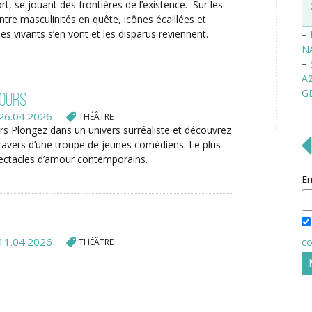
t, se jouant des frontières de l’existence. Sur les
ntre masculinités en quête, icônes écaillées et
les vivants s’en vont et les disparus reviennent.
–
N
–
A
G
jours
26.04.2026
THÉÂTRE
rs Plongez dans un univers surréaliste et découvrez
ravers d’une troupe de jeunes comédiens. Le plus
ectacles d’amour contemporains.
Em
11.04.2026
co
THÉÂTRE