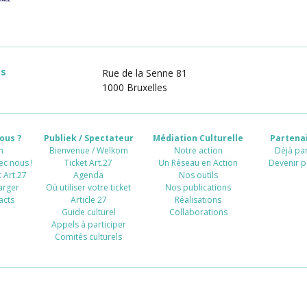
es
Rue de la Senne 81
1000 Bruxelles
ous ?
Publiek / Spectateur
Médiation Culturelle
Partenai
n
Bienvenue / Welkom
Notre action
Déjà par
ec nous !
Ticket Art.27
Un Réseau en Action
Devenir p
 Art.27
Agenda
Nos outils
arger
Où utiliser votre ticket
Nos publications
acts
Article 27
Réalisations
Guide culturel
Collaborations
Appels à participer
Comités culturels