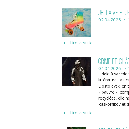
Je t’aime plu
02.04.2026 > 
Lire la suite
Crime et châ
04.04.2026 > 
Fidèle à sa vol
littérature, la 
Dostoïevski en t
« pauvre », com
recyclées, elle 
Raskolnikov et d
Lire la suite