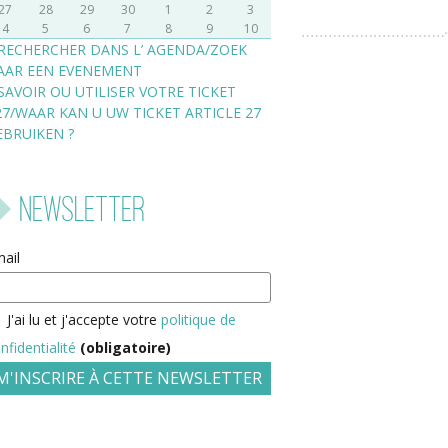
27
28
29
30
1
2
3
4
5
6
7
8
9
10
RECHERCHER DANS L’ AGENDA/ZOEK
AAR EEN EVENEMENT
SAVOIR OU UTILISER VOTRE TICKET
27/WAAR KAN U UW TICKET ARTICLE 27
EBRUIKEN ?
Newsletter
ail
J'ai lu et j'accepte votre
politique de
nfidentialité
(obligatoire)