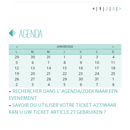
<
|
1
|
2
|
3
|
>
Agenda
«
JANVIER 2026
»
L.
M.
M.
J.
V.
S.
D.
29
30
31
1
2
3
4
5
6
7
8
9
10
11
12
13
14
15
16
17
18
19
20
21
22
23
24
25
26
27
28
29
30
31
1
2
3
4
5
6
7
8
–
RECHERCHER DANS L’ AGENDA/ZOEK NAAR EEN
EVENEMENT
–
SAVOIR OU UTILISER VOTRE TICKET A27/WAAR
KAN U UW TICKET ARTICLE 27 GEBRUIKEN ?