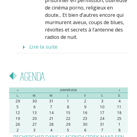
prisonnier en permission, ouvreuse
de cinéma porno, religieux en
doute... Et bien d’autres encore qui
murmurent aveux, coups de blues,
révoltes et secrets à l’antenne des
radios de nuit.
Lire la suite
Agenda
«
JANVIER 2026
»
L.
M.
M.
J.
V.
S.
D.
29
30
31
1
2
3
4
5
6
7
8
9
10
11
12
13
14
15
16
17
18
19
20
21
22
23
24
25
26
27
28
29
30
31
1
2
3
4
5
6
7
8