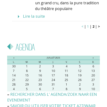
un grand cru, dans la pure tradition
du théâtre populaire
Lire la suite
<
|
1
|
2
|
>
Agenda
«
JUILLET 2025
»
L.
M.
M.
J.
V.
S.
D.
30
1
2
3
4
5
6
7
8
9
10
11
12
13
14
15
16
17
18
19
20
21
22
23
24
25
26
27
28
29
30
31
1
2
3
4
5
6
7
8
9
10
–
RECHERCHER DANS L’ AGENDA/ZOEK NAAR EEN
EVENEMENT
–
SAVOIR OU UTILISER VOTRE TICKET A27/WAAR