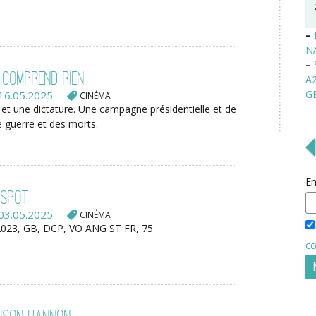
–
N
–
 comprend rien
A
G
16.05.2025
CINÉMA
et une dictature. Une campagne présidentielle et de
ne guerre et des morts.
Em
 Spot
03.05.2025
CINÉMA
023, GB, DCP, VO ANG ST FR, 75'
co