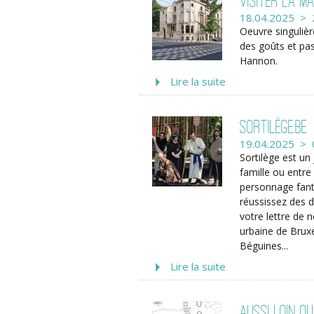
Visiter la M
18.04.2025 > 
Oeuvre singuliè
des goûts et pa
Hannon.
Lire la suite
Sortilège.be
19.04.2025 > 
Sortilège est un 
famille ou entre
personnage fanta
réussissez des d
votre lettre de 
urbaine de Bruxe
Béguines...
Lire la suite
Aussi loin qu’