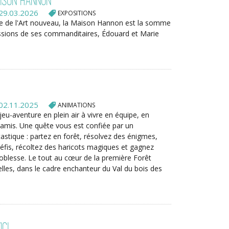
aison Hannon
29.03.2026
EXPOSITIONS
re de l'Art nouveau, la Maison Hannon est la somme
ssions de ses commanditaires, Édouard et Marie
02.11.2025
ANIMATIONS
jeu-aventure en plein air à vivre en équipe, en
 amis. Une quête vous est confiée par un
stique : partez en forêt, résolvez des énigmes,
éfis, récoltez des haricots magiques et gagnez
noblesse. Le tout au cœur de la première Forêt
lles, dans le cadre enchanteur du Val du bois des
ici