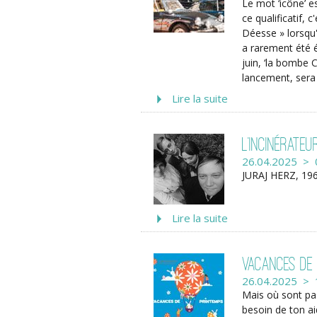
Le mot ‘icône’ es
ce qualificatif, 
Déesse » lorsqu'
a rarement été é
juin, ‘la bombe 
lancement, sera
Lire la suite
L’Incinérate
26.04.2025 > 
JURAJ HERZ, 196
Lire la suite
Vacances de 
26.04.2025 > 
Mais où sont pa
besoin de ton a