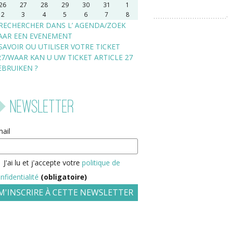
26
27
28
29
30
31
1
2
3
4
5
6
7
8
RECHERCHER DANS L’ AGENDA/ZOEK
AAR EEN EVENEMENT
SAVOIR OU UTILISER VOTRE TICKET
27/WAAR KAN U UW TICKET ARTICLE 27
EBRUIKEN ?
Newsletter
ail
J'ai lu et j'accepte votre
politique de
nfidentialité
(obligatoire)