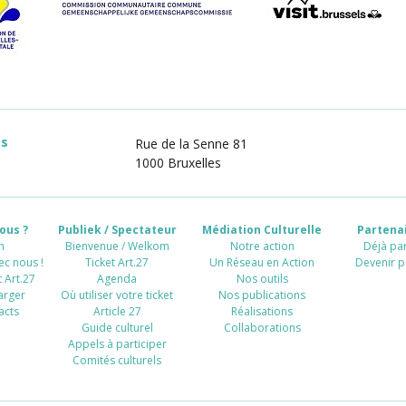
es
Rue de la Senne 81
1000 Bruxelles
ous ?
Publiek / Spectateur
Médiation Culturelle
Partenai
n
Bienvenue / Welkom
Notre action
Déjà par
ec nous !
Ticket Art.27
Un Réseau en Action
Devenir p
 Art.27
Agenda
Nos outils
arger
Où utiliser votre ticket
Nos publications
acts
Article 27
Réalisations
Guide culturel
Collaborations
Appels à participer
Comités culturels