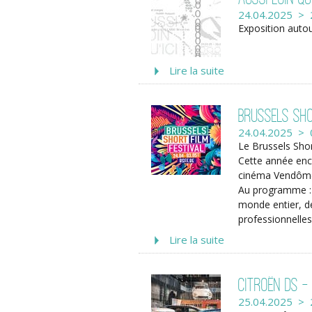
24.04.2025 > 
Exposition autou
Lire la suite
Brussels Sho
24.04.2025 > 
Le Brussels Shor
Cette année enco
cinéma Vendôme à
Au programme : 
monde entier, des
professionnelles
Lire la suite
Citroën DS -
25.04.2025 > 