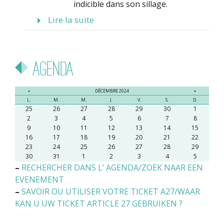
indicible dans son sillage.
Lire la suite
Agenda
«
DÉCEMBRE 2024
»
L.
M.
M.
J.
V.
S.
D.
25
26
27
28
29
30
1
2
3
4
5
6
7
8
9
10
11
12
13
14
15
16
17
18
19
20
21
22
23
24
25
26
27
28
29
30
31
1
2
3
4
5
–
RECHERCHER DANS L’ AGENDA/ZOEK NAAR EEN
EVENEMENT
–
SAVOIR OU UTILISER VOTRE TICKET A27/WAAR
KAN U UW TICKET ARTICLE 27 GEBRUIKEN ?