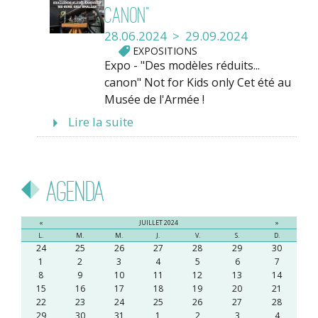
canon"
28.06.2024 > 29.09.2024
EXPOSITIONS
Expo - "Des modèles réduits...
canon" Not for Kids only Cet été au
Musée de l'Armée !
Lire la suite
Agenda
«
JUILLET 2024
»
L.
M.
M.
J.
V.
S.
D.
24
25
26
27
28
29
30
1
2
3
4
5
6
7
8
9
10
11
12
13
14
15
16
17
18
19
20
21
22
23
24
25
26
27
28
29
30
31
1
2
3
4